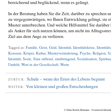
bereichernd und beglückend, wenn es gelingt.
In der Beratung haben Sie die Zeit, darüber zu sprechen u
zu vergegenwärtigen, wo Ihnen Entwicklung gelingt, sie e
Muster unterbrechen. Und welche Hilfsmittel Sie darüber
als Anker für sich nutzen können, um nicht im Alltagsstres
Ziel aus dem Auge zu verlieren.
Tagged as:
Familie
,
Geist
,
Geld
,
Identität
,
Identitätskrise
,
Identitäts
Konsum
,
Körper
,
Kultur
,
Musterveränderung
,
Psyche
,
Religion
,
S
Identität
,
Seele
,
Sinn stiftend
,
sinnbringend
,
Sozialisation
,
Spiritua
Umfeld
,
Wert in der Gesellschaft
,
Werte
Schule – wenn der Ernst des Lebens beginnt
ZURÜCK:
Von kleinen und großen Entscheidungen
WEITER:
© Erika Reglin-Hormann - Systemisch-Integrati