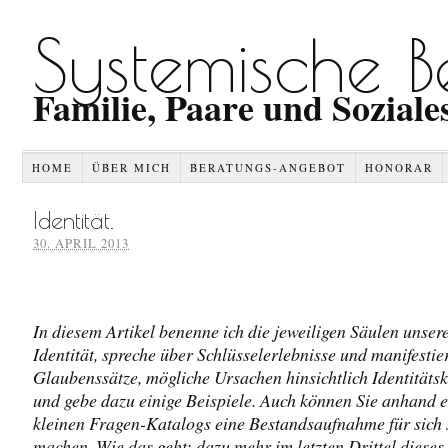
Systemische B
Familie, Paare und Soziale
HOME
ÜBER MICH
BERATUNGS-ANGEBOT
HONORAR
Identität.
30. APRIL 2013
In diesem Artikel benenne ich die jeweiligen Säulen unser
Identität, spreche über Schlüsselerlebnisse und manifestie
Glaubenssätze, mögliche Ursachen hinsichtlich Identitätsk
und gebe dazu einige Beispiele. Auch können Sie anhand e
kleinen Fragen-Katalogs eine Bestandsaufnahme für sich 
machen. Wie das geht: dazu mehr im letzten Drittel dieses